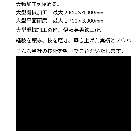
大物加工
極める
を
。
大型機械加工
最大
2,650
4,000
×
mm
大型平面研磨
最大
1,750
3,000
×
mm
大型機械加工の匠、伊藤英男鉄工所。
経験を積み、技を磨き、築き上げた実績とノウ
そんな当社の技術を動画でご紹介いたします。